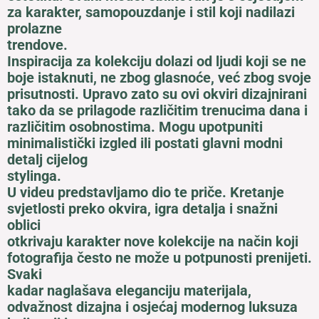
za karakter, samopouzdanje i stil koji nadilazi
prolazne
trendove.
Inspiracija za kolekciju dolazi od ljudi koji se ne
boje istaknuti, ne zbog glasnoće, već zbog svoje
prisutnosti. Upravo zato su ovi okviri dizajnirani
tako da se prilagode različitim trenucima dana i
različitim osobnostima. Mogu upotpuniti
minimalistički izgled ili postati glavni modni
detalj cijelog
stylinga.
U videu predstavljamo dio te priče. Kretanje
svjetlosti preko okvira, igra detalja i snažni
oblici
otkrivaju karakter nove kolekcije na način koji
fotografija često ne može u potpunosti prenijeti.
Svaki
kadar naglašava eleganciju materijala,
odvažnost dizajna i osjećaj modernog luksuza