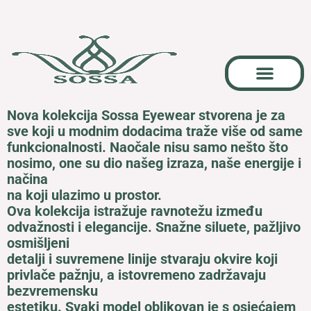
Skip
to
content
Karijere I Suradnja
Nova kolekcija Sossa Eyewear stvorena je za
sve koji u modnim dodacima traže više od same
funkcionalnosti. Naočale nisu samo nešto što
nosimo, one su dio našeg izraza, naše energije i
načina
na koji ulazimo u prostor.
Ova kolekcija istražuje ravnotežu između
odvažnosti i elegancije. Snažne siluete, pažljivo
osmišljeni
detalji i suvremene linije stvaraju okvire koji
privlače pažnju, a istovremeno zadržavaju
bezvremensku
estetiku. Svaki model oblikovan je s osjećajem