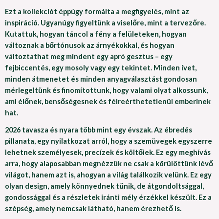
Ezt a kollekciót éppúgy formálta a megfigyelés, mint az
inspiráció. Ugyanúgy figyeltünk a viselőre, mint a tervezőre.
Kutattuk, hogyan táncol a fény a felületeken, hogyan
változnak a bőrtónusok az árnyékokkal, és hogyan
változtathat meg mindent egy apró gesztus – egy
fejbiccentés, egy mosoly vagy egy tekintet. Minden ívet,
minden átmenetet és minden anyagválasztást gondosan
mérlegeltünk és finomítottunk, hogy valami olyat alkossunk,
ami élőnek, bensőségesnek és félreérthetetlenül emberinek
hat.
2026 tavasza és nyara több mint egy évszak. Az ébredés
pillanata, egy nyilatkozat arról, hogy a szemüvegek egyszerre
lehetnek személyesek, precízek és költőiek. Ez egy meghívás
arra, hogy alaposabban megnézzük ne csak a körülöttünk lévő
világot, hanem azt is, ahogyan a világ találkozik velünk. Ez egy
olyan design, amely könnyednek tűnik, de átgondoltsággal,
gondossággal és a részletek iránti mély érzékkel készült. Ez a
szépség, amely nemcsak látható, hanem érezhető is.