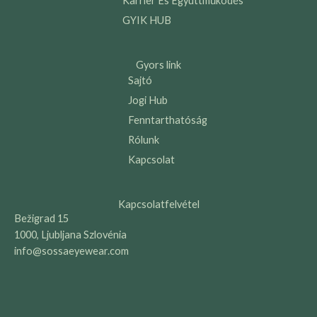
Karrier És Együttműködés
GYIK HUB
Gyors link
Sajtó
Jogi Hub
Fenntarthatóság
Rólunk
Kapcsolat
Kapcsolatfelvétel
Bežigrad 15
1000, Ljubljana Szlovénia
info@sossaeyewear.com