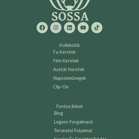
F
I
L
Y
T
a
n
i
o
i
c
s
n
u
k
e
t
k
t
t
b
a
e
u
o
Kollekciók
o
g
d
b
k
Fa Keretek
o
r
i
e
k
a
n
Fém Keretek
m
Acetát Keretek
Napszemüvegek
Clip-On
Fontos linkek
Blog
Legyen Forgalmazó
Tervezési Folyamat