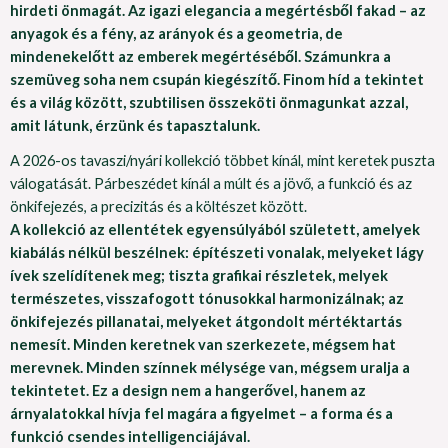
hirdeti önmagát. Az igazi elegancia a megértésből fakad – az
anyagok és a fény, az arányok és a geometria, de
mindenekelőtt az emberek megértéséből. Számunkra a
szemüveg soha nem csupán kiegészítő. Finom híd a tekintet
és a világ között, szubtilisen összeköti önmagunkat azzal,
amit látunk, érzünk és tapasztalunk.
A 2026-os tavaszi/nyári kollekció többet kínál, mint keretek puszta
válogatását. Párbeszédet kínál a múlt és a jövő, a funkció és az
önkifejezés, a precizitás és a költészet között.
A kollekció az ellentétek egyensúlyából született, amelyek
kiabálás nélkül beszélnek: építészeti vonalak, melyeket lágy
ívek szelídítenek meg; tiszta grafikai részletek, melyek
természetes, visszafogott tónusokkal harmonizálnak; az
önkifejezés pillanatai, melyeket átgondolt mértéktartás
nemesít. Minden keretnek van szerkezete, mégsem hat
merevnek. Minden színnek mélysége van, mégsem uralja a
tekintetet. Ez a design nem a hangerővel, hanem az
árnyalatokkal hívja fel magára a figyelmet – a forma és a
funkció csendes intelligenciájával.