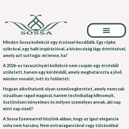
Skip
to
content
Minden Sossa kollekció egy érzéssel kezdődik. Egy röpke
Karrier És Együttműköd
szikrával, egy halk inspirációval, a kíváncsiság lágy érintésével,
amely azt suttogja:
mi lenne, ha?
A 2026-os tavaszi/nyári kollekció nem csupán egy érzésből
született, hanem egy kérdésből, amely meghatározta a jövő
minden vonalát, ívét és felületét:
Hogyan alkothatunk olyan szemüvegkeretet, amely nemcsak
vizuálisan ragad magával, hanem technikailag kifinomult,
ösztönösen kényelmes és mélyen személyes annak, aki nap
mint nap viseli?
A Sossa Eyewearnél hiszünk abban, hogy az igazi elegancia
soha nem harsány. Nem extravaganciával vagy túlzásokkal