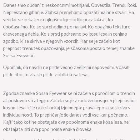
Danes smo obdani z neskončnimi motnjami. Obvestila. Trendi. Roki.
Neprestano gibanje. Zlahka prenehamo opažati majhne stvari. Pa
vendar se nekatere najlepše ideje rodijo prav takrat, ko
upočasnimo. Ko se sprehodimo po naravi. Ko opazimo teksturo
drevesnega debla. Ko s prsti podrsamo po kosu lesa in cenimo
zgodbo, ki se skriva v njegovih vzorcih. Kar se je začelo kot
preprost trenutek opazovanja, je sčasoma postalo temelj znamke
Sossa Eyewear.
Opomnik, da navdih ne pride vedno z velikimi napovedmi. Včasih
pride tiho. In včasih pride v obliki kosa lesa.
Zgodba znamke Sossa Eyewear se ni začela s poročilom o trendih
ali poslovno strategijo. Začela se je z radovednostjo. S preprostim
kosom lesa, ki je razkril nekaj izjemnega: prava lepota se skriva v
individualnosti. To prepričanje še danes vodi vse, kar počnemo.
Kajti tako kot ne obstajata dva popolnoma enaka kosa lesa, ne
obstajata niti dva popolnoma enaka človeka.