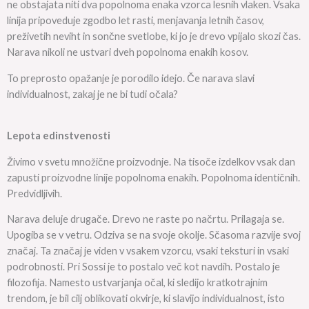
ne obstajata niti dva popolnoma enaka vzorca lesnih vlaken. Vsaka
linija pripoveduje zgodbo let rasti, menjavanja letnih časov,
preživetih neviht in sončne svetlobe, ki jo je drevo vpijalo skozi čas.
Narava nikoli ne ustvari dveh popolnoma enakih kosov.
To preprosto opažanje je porodilo idejo. Če narava slavi
individualnost, zakaj je ne bi tudi očala?
Lepota edinstvenosti
Živimo v svetu množične proizvodnje. Na tisoče izdelkov vsak dan
zapusti proizvodne linije popolnoma enakih. Popolnoma identičnih.
Predvidljivih.
Narava deluje drugače. Drevo ne raste po načrtu. Prilagaja se.
Upogiba se v vetru. Odziva se na svoje okolje. Sčasoma razvije svoj
značaj. Ta značaj je viden v vsakem vzorcu, vsaki teksturi in vsaki
podrobnosti. Pri Sossi je to postalo več kot navdih. Postalo je
filozofija. Namesto ustvarjanja očal, ki sledijo kratkotrajnim
trendom, je bil cilj oblikovati okvirje, ki slavijo individualnost, isto