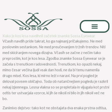
Skip
to
content
Kako je kos lesa navdihnil začetek znamke Sossa Eyewear
Kariera & Sodelovanje
Včasih navdih pride takrat, ko ga najmanj pričakujemo. Ne med
poslovnim sestankom. Ne med preučevanjem tržnih trendov. Niti
med skiciranjem novega dizajna. Včasih se začne z nečim tako
preprostim, kot je kos lesa. Zgodba znamke Sossa Eyewear se je
začela s trenutkom radovednosti. Trenutkom, ko opaziš nekaj,
mimo česar večina ljudi vsak dan hodi, ne da bi temu namenila
drugo misel. Kos lesa, ki mirno leži v naravi. Na prvi pogled je
deloval povsem običajno. Toda ob natančnejšem pogledu je razkril
nekaj izjemnega. Lesna vlakna so se prepletala in vijugala kot prstni
odtis ter ustvarjala vzorce, ki jih še nikoli ni bilo in jih nikoli več ne
bo.
Zanimivo dejstvo: tako kot ne obstajata dva enaka prstna odtisa,