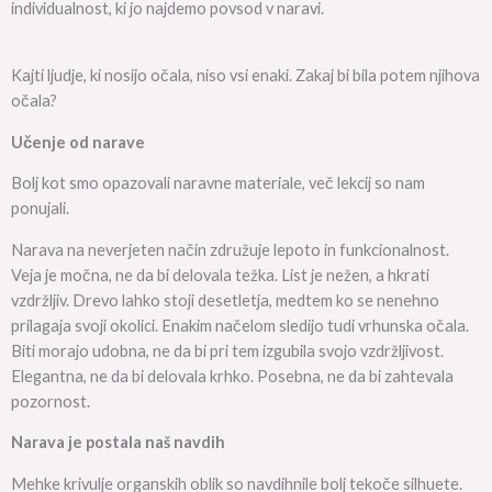
individualnost, ki jo najdemo povsod v naravi.
Kajti ljudje, ki nosijo očala, niso vsi enaki. Zakaj bi bila potem njihova
očala?
Učenje od narave
Bolj kot smo opazovali naravne materiale, več lekcij so nam
ponujali.
Narava na neverjeten način združuje lepoto in funkcionalnost.
Veja je močna, ne da bi delovala težka. List je nežen, a hkrati
vzdržljiv. Drevo lahko stoji desetletja, medtem ko se nenehno
prilagaja svoji okolici. Enakim načelom sledijo tudi vrhunska očala.
Biti morajo udobna, ne da bi pri tem izgubila svojo vzdržljivost.
Elegantna, ne da bi delovala krhko. Posebna, ne da bi zahtevala
pozornost.
Narava je postala naš navdih
Mehke krivulje organskih oblik so navdihnile bolj tekoče silhuete.