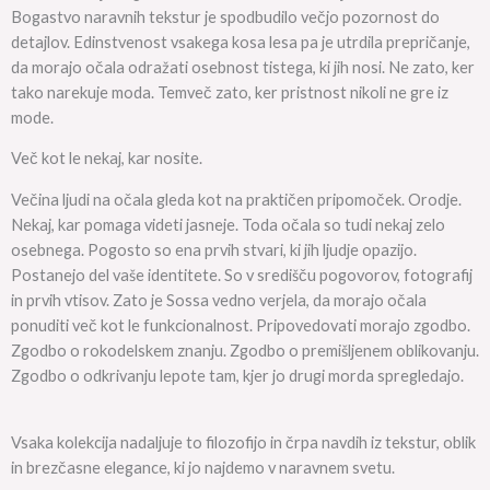
Bogastvo naravnih tekstur je spodbudilo večjo pozornost do
detajlov. Edinstvenost vsakega kosa lesa pa je utrdila prepričanje,
da morajo očala odražati osebnost tistega, ki jih nosi. Ne zato, ker
tako narekuje moda. Temveč zato, ker pristnost nikoli ne gre iz
mode.
Več kot le nekaj, kar nosite.
Večina ljudi na očala gleda kot na praktičen pripomoček. Orodje.
Nekaj, kar pomaga videti jasneje. Toda očala so tudi nekaj zelo
osebnega. Pogosto so ena prvih stvari, ki jih ljudje opazijo.
Postanejo del vaše identitete. So v središču pogovorov, fotografij
in prvih vtisov. Zato je Sossa vedno verjela, da morajo očala
ponuditi več kot le funkcionalnost. Pripovedovati morajo zgodbo.
Zgodbo o rokodelskem znanju. Zgodbo o premišljenem oblikovanju.
Zgodbo o odkrivanju lepote tam, kjer jo drugi morda spregledajo.
Vsaka kolekcija nadaljuje to filozofijo in črpa navdih iz tekstur, oblik
in brezčasne elegance, ki jo najdemo v naravnem svetu.