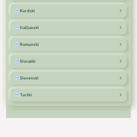
Ferenc: +36 70 363 4423
Kurdski
Kopiraj
Pokliči
Pošlji e-pošto
A.Kemal: +386 51 891 693
Italijanski
Kopiraj
Pokliči
Pošlji e-pošto
Ferenc: +36 70 363 4423
Romunski
Kopiraj
Pokliči
Pošlji e-pošto
Ferenc: +40 771 428 715
Slovaški
Kopiraj
Pokliči
Pošlji e-pošto
Vincent: +421 915 954 971
Slovenski
Kopiraj
Pokliči
Pošlji e-pošto
Zala: +386 40 958 505
Turški
Kopiraj
Pokliči
Pošlji e-pošto
Burhan: +31 6 30782440
Kopiraj
Pokliči
Pošlji e-pošto