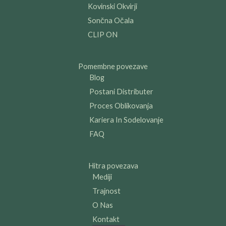
m
Kovinski Okvirji
Sončna Očala
CLIP ON
Pomembne povezave
Blog
Postani Distributer
Proces Oblikovanja
Kariera In Sodelovanje
FAQ
Hitra povezava
Mediji
Trajnost
O Nas
Kontakt