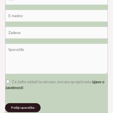
m
e
E
*
-
n
Z
a
a
s
d
l
K
e
o
o
v
v
m
a
*
e
*
n
t
a
Če želite oddati ta obrazec, morate sprejeti našo
izjavo o
r
zasebnosti
a
l
i
Pošlji sporočilo
s